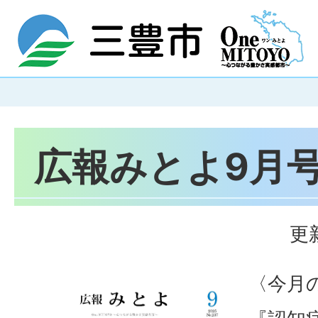
広報みとよ9月号(
更
〈今月