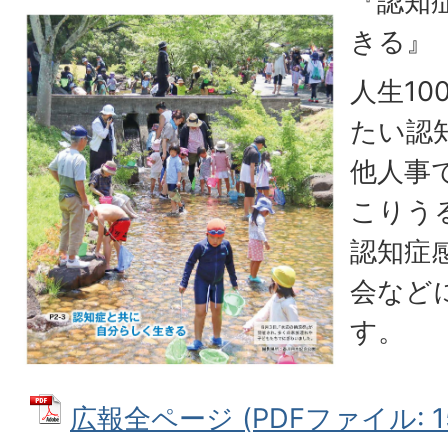
『認知
きる』
人生1
たい認
他人事
こりう
認知症
会など
す。
広報全ページ (PDFファイル: 15