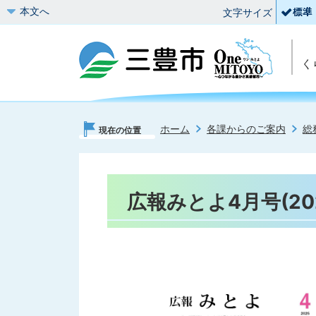
本文へ
文字サイズ
く
ホーム
各課からのご案内
総
現在の位置
広報みとよ4月号(20