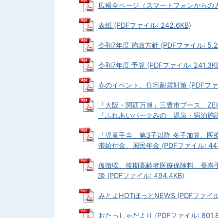
広報全ページ（スマートフォンからの人はこち
表紙 (PDFファイル: 242.6KB)
令和7年度 施政方針 (PDFファイル: 5.2
令和7年度 予算 (PDFファイル: 241.3K
春のイベント、住宅耐震対策 (PDFファイル
「大阪・関西万博」三豊市ブース、Z
「ふれあいパークみの」温泉・宿泊施設民間譲
「児童手当」第3子以降 多子加算、
帯給付金、国民年金 (PDFファイル: 447.
仮徴収、後期高齢者医療保険料、長寿
談 (PDFファイル: 494.4KB)
みとよHOTほっとNEWS (PDFファイル: 
おたっしゃだより (PDFファイル: 801.8