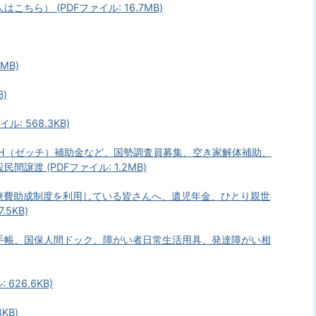
ら） (PDFファイル: 16.7MB)
MB)
B)
: 568.3KB)
EH（ゼッチ）補助金など、国勢調査員募集、空き家解体補助、
渡 (PDFファイル: 1.2MB)
医療費助成制度を利用している皆さんへ、遺児年金、ひとり親世
5KB)
手帳、国保人間ドック、障がい者日常生活用具、発達障がい相
626.6KB)
KB)