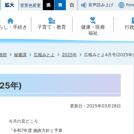
音声読み上げ
For
背景色変更
らし・手続き
子育て・教育
健康・医療
行
福祉
務部
秘書課
広報みとよ
2025年
広報みとよ4月号(2025年)
25年)
更新日：2025年03月28日
今月の見どころ
『令和7年度 施政方針と予算