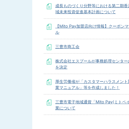
成長ものづくり分野等における第二期香
域未来投資促進基本計画について
【Mito Pay加盟店向け情報】クーポン
ル
三豊市商工会
株式会社エスプールが事務処理センター
を決定
厚生労働省が「カスタマーハラスメント
業マニュアル」等を作成しました！
三豊市電子地域通貨「Mito Pay(ミトペ
業について