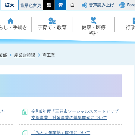
音声読み上げ
For
背景色変更
らし・手続き
子育て・教育
健康・医療
行
福祉
策部
産業政策課
商工業
した
令和8年度「三豊市ソーシャルスタートアップ
支援事業」対象事業の募集開始について
「みとよ創業塾」開催について