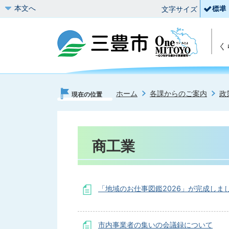
本文へ
文字サイズ
く
ホーム
各課からのご案内
政
現在の位置
商工業
「地域のお仕事図鑑2026」が完成しま
市内事業者の集いの会議録について