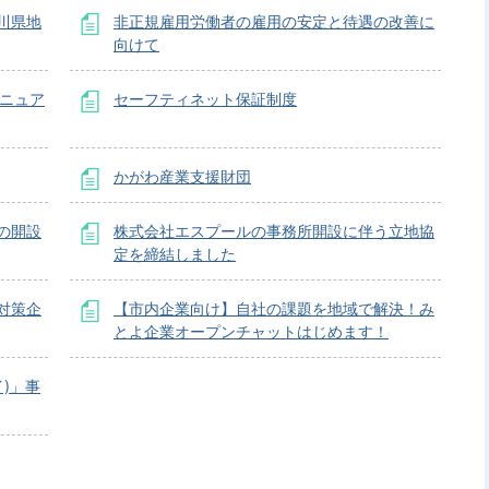
川県地
非正規雇用労働者の雇用の安定と待遇の改善に
向けて
マニュア
セーフティネット保証制度
かがわ産業支援財団
の開設
株式会社エスプールの事務所開設に伴う立地協
定を締結しました
対策企
【市内企業向け】自社の課題を地域で解決！み
とよ企業オープンチャットはじめます！
イ)」事