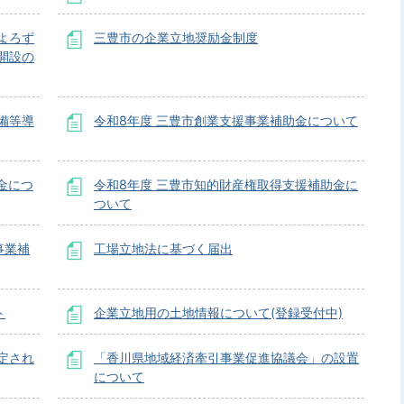
よろず
三豊市の企業立地奨励金制度
開設の
備等導
令和8年度 三豊市創業支援事業補助金について
金につ
令和8年度 三豊市知的財産権取得支援補助金に
ついて
事業補
工場立地法に基づく届出
ト
企業立地用の土地情報について(登録受付中)
定され
「香川県地域経済牽引事業促進協議会」の設置
について