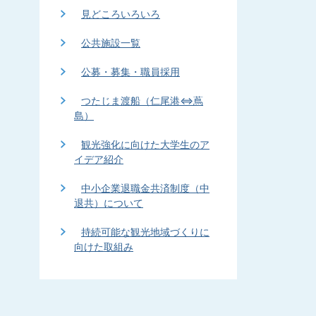
見どころいろいろ
公共施設一覧
公募・募集・職員採用
つたじま渡船（仁尾港⇔蔦
島）
観光強化に向けた大学生のア
イデア紹介
中小企業退職金共済制度（中
退共）について
持続可能な観光地域づくりに
向けた取組み