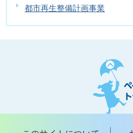
都市再生整備計画事業
ペ
ー
ジ
ト
ッ
プ