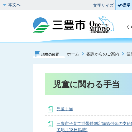
本文へ
文字サイズ
く
ホーム
各課からのご案内
健
現在の位置
児童に関わる手当
児童手当
三豊市子育て世帯特別定額給付金の支給
て(5月18日掲載)