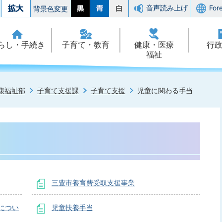
音声読み上げ
For
背景色変更
らし・手続き
子育て・教育
健康・医療
行
福祉
康福祉部
子育て支援課
子育て支援
児童に関わる手当
三豊市養育費受取支援事業
につい
児童扶養手当