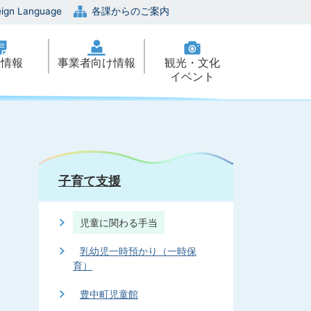
eign Language
各課からのご案内
政情報
事業者向け情報
観光・文化
イベント
子育て支援
児童に関わる手当
乳幼児一時預かり（一時保
育）
豊中町児童館