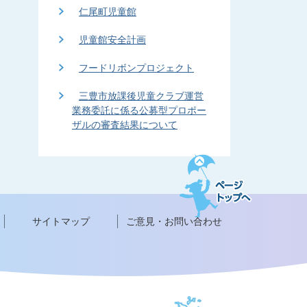
仁尾町児童館
児童館安全計画
フードリボンプロジェクト
三豊市放課後児童クラブ運営
業務委託に係る公募型プロポー
ザルの審査結果について
ペ
ー
ジ
ト
ッ
サイトマップ
ご意見・お問い合わせ
プ
へ