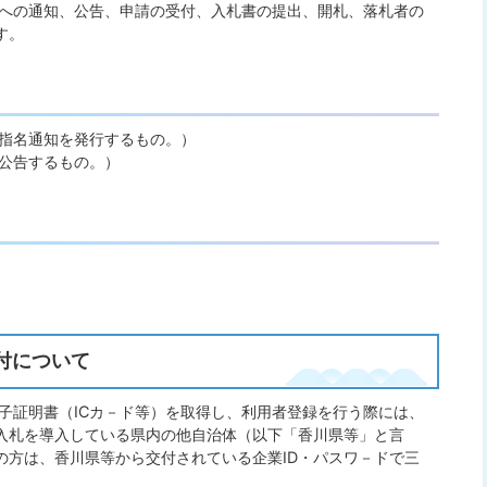
への通知、公告、申請の受付、入札書の提出、開札、落札者の
す。
に指名通知を発行するもの。）
に公告するもの。）
交付について
子証明書（ICカ－ド等）を取得し、利用者登録を行う際には、
子入札を導入している県内の他自治体（以下「香川県等」と言
の方は、香川県等から交付されている企業ID・パスワ－ドで三