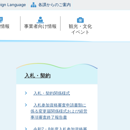
eign Language
各課からのご案内
政情報
事業者向け情報
観光・文化
イベント
入札・契約
入札・契約関係様式
入札参加資格審査申請書類に
係る変更届関係様式および経営
事項審査終了報告書
令和7・8年度入札参加資格審