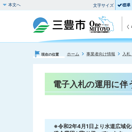
本文へ
文字サイズ
く
ホーム
事業者向け情報
入札
現在の位置
電子入札の運用に伴
※令和2年4月1日より水道広域