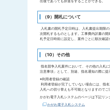
出後であっても辞退をすることができる。
（9）開札について
入札書の開札予定日時は、入札書提出期限の
次開札するものとします。工事費内訳書の開
札予定日時前に設定し、案件ごとに順次確認
（10）その他
指名競争入札案件において、その他の入札に
注意事項」として、別途、指名通知の際に提
※利用者登録の確認
利用者登録が完了していない場合には、指名
入札への切り替えも不可能となりますのでご
かがわ電子入札システムのページは下記リン
かがわ電子入札システム