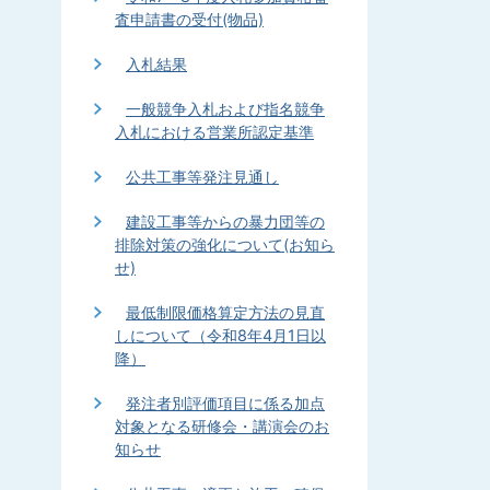
査申請書の受付(物品)
入札結果
一般競争入札および指名競争
入札における営業所認定基準
公共工事等発注見通し
建設工事等からの暴力団等の
排除対策の強化について(お知ら
せ)
最低制限価格算定方法の見直
しについて（令和8年4月1日以
降）
発注者別評価項目に係る加点
対象となる研修会・講演会のお
知らせ