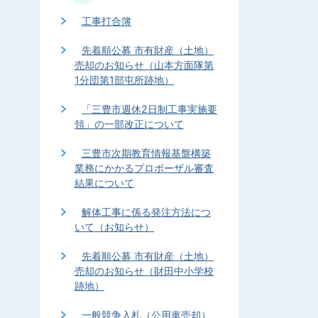
工事打合簿
先着順公募 市有財産（土地）
売却のお知らせ（山本方面隊第
1分団第1部屯所跡地）
「三豊市週休2日制工事実施要
領」の一部改正について
三豊市次期教育情報基盤構築
業務にかかるプロポーザル審査
結果について
解体工事に係る発注方法につ
いて（お知らせ）
先着順公募 市有財産（土地）
売却のお知らせ（財田中小学校
跡地）
一般競争入札（公用車売却）