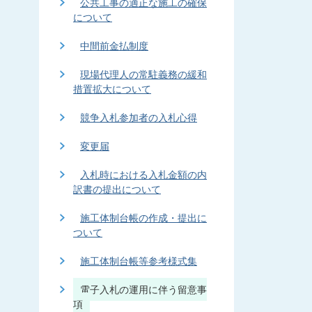
公共工事の適正な施工の確保
について
中間前金払制度
現場代理人の常駐義務の緩和
措置拡大について
競争入札参加者の入札心得
変更届
入札時における入札金額の内
訳書の提出について
施工体制台帳の作成・提出に
ついて
施工体制台帳等参考様式集
電子入札の運用に伴う留意事
項