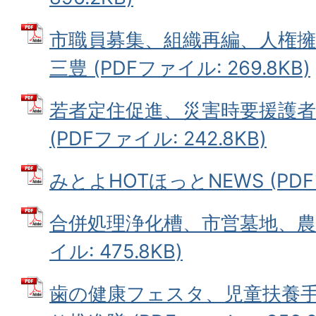
市職員募集、組織再編、人権
三豊 (PDFファイル: 269.8KB)
若者定住促進、災害時要援護者
(PDFファイル: 242.8KB)
みとよHOTほっとNEWS (PDFフ
合併処理浄化槽、市営墓地、農業
イル: 475.8KB)
歯の健康フェスタ、児童扶養