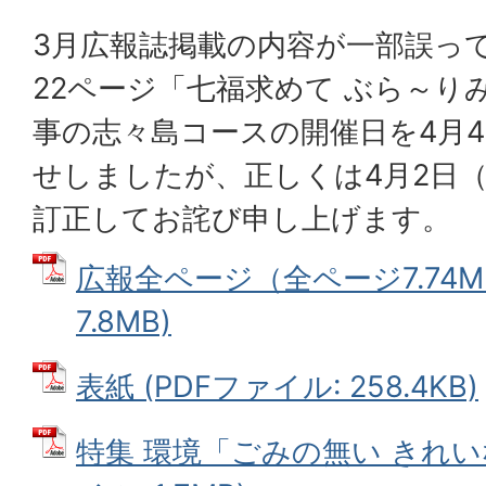
3月広報誌掲載の内容が一部誤っ
22ページ「七福求めて ぶら～りみ
事の志々島コースの開催日を4月
せしましたが、正しくは4月2日
訂正してお詫び申し上げます。
広報全ページ（全ページ7.74M）
7.8MB)
表紙 (PDFファイル: 258.4KB)
特集 環境「ごみの無い きれい