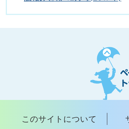
ペ
ー
ジ
ト
ッ
プ
このサイトについて
へ