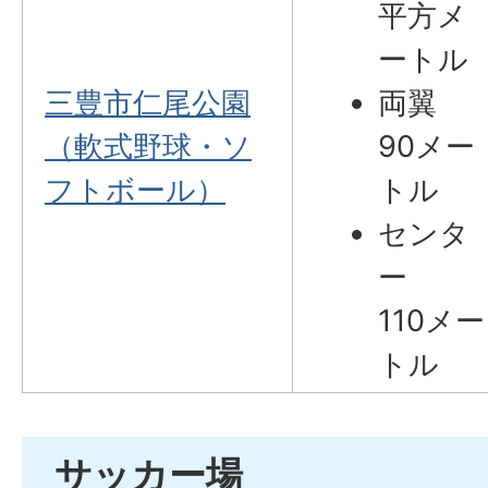
平方メ
ートル
三豊市仁尾公園
両翼
（軟式野球・ソ
90メー
フトボール）
トル
センタ
ー
110メー
トル
サッカー場