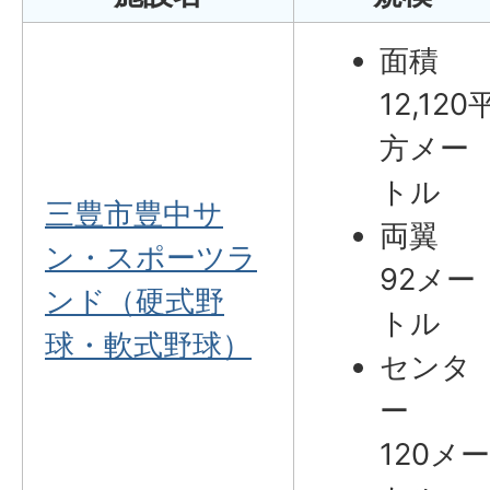
面積
12,120
方メー
トル
三豊市豊中サ
両翼
ン・スポーツラ
92メー
ンド（硬式野
トル
球・軟式野球）
センタ
ー
120メ