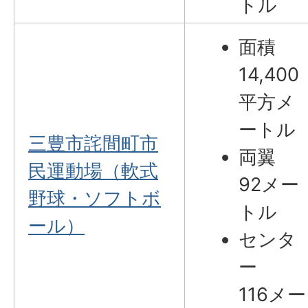
トル
面積
14,400
平方メ
ートル
三豊市詫間町市
両翼
民運動場（軟式
92メー
野球・ソフトボ
トル
ール）
センタ
ー
116メー