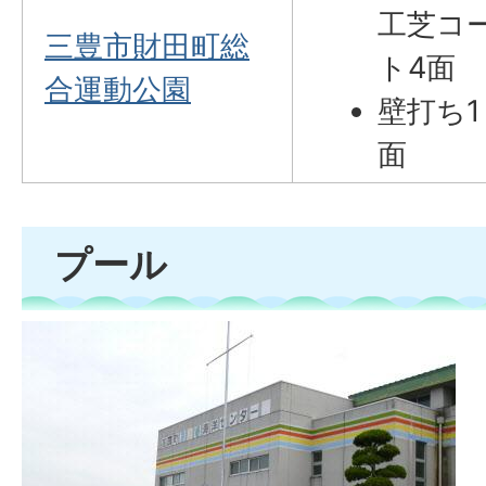
工芝コ
三豊市財田町総
ト4面
合運動公園
壁打ち1
面
プール