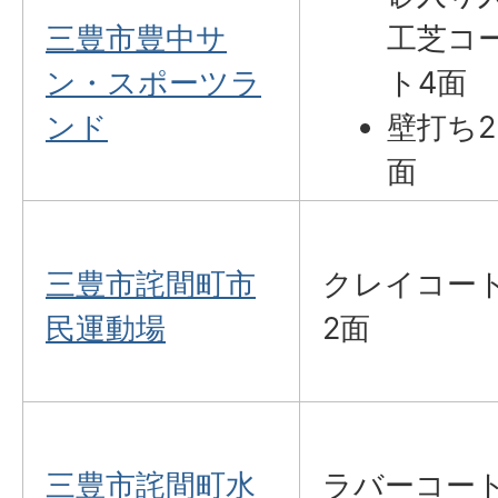
三豊市豊中サ
工芝コ
ン・スポーツラ
ト4面
ンド
壁打ち2
面
三豊市詫間町市
クレイコー
民運動場
2面
三豊市詫間町水
ラバーコー