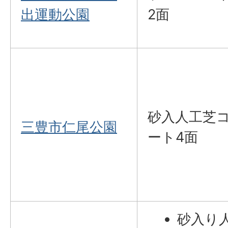
出運動公園
2面
砂入人工芝
三豊市仁尾公園
ート4面
砂入り