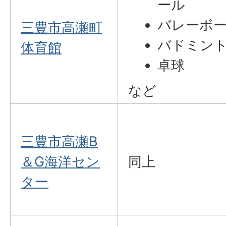
ール
バレーボ
三豊市高瀬町
バドミン
体育館
卓球
など
三豊市高瀬B
＆G海洋セン
同上
ター