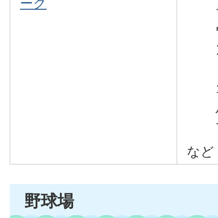
ーク
など
野球場