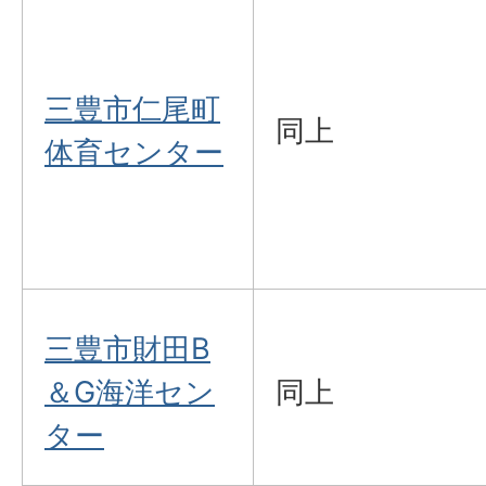
三豊市仁尾町
同上
体育センター
三豊市財田B
＆G海洋セン
同上
ター