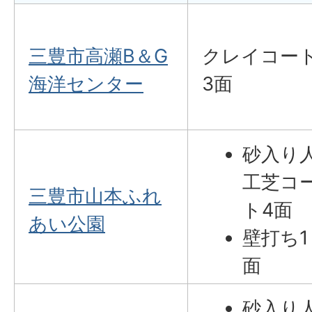
三豊市高瀬B＆G
クレイコー
海洋センター
3面
砂入り
工芝コ
三豊市山本ふれ
ト4面
あい公園
壁打ち1
面
砂入り