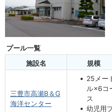
プール一覧
施設名
規模
25メー
ル×6コ
三豊市高瀬B＆G
ス
海洋センター
幼児用