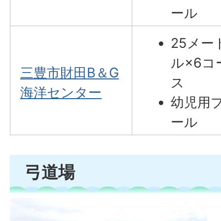
ール
25メー
ル×6コ
三豊市財田B＆G
ス
海洋センター
幼児用
ール
弓道場