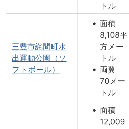
トル
面積
8,108平
三豊市詫間町水
方メー
出運動公園（ソ
トル
フトボール）
両翼
70メー
トル
面積
12,009