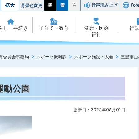
音声読み上げ
For
背景色変更
らし・手続き
子育て・教育
健康・医療
行
福祉
育委員会事務局
スポーツ振興課
スポーツ施設・大会
三豊市山
運動公園
更新日：2023年08月01日