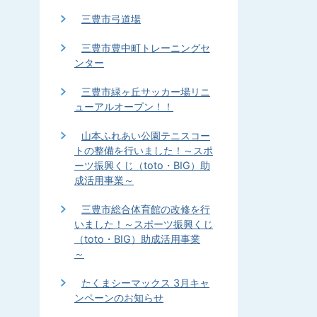
三豊市弓道場
三豊市豊中町トレーニングセ
ンター
三豊市緑ヶ丘サッカー場リニ
ューアルオープン！！
山本ふれあい公園テニスコー
トの整備を行いました！～スポ
ーツ振興くじ（toto・BIG）助
成活用事業～
三豊市総合体育館の改修を行
いました！～スポーツ振興くじ
（toto・BIG）助成活用事業
～
たくまシーマックス 3月キャ
ンペーンのお知らせ