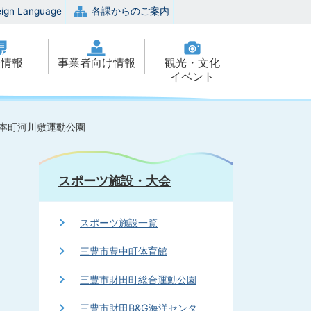
eign Language
各課からのご案内
政情報
事業者向け情報
観光・文化
イベント
本町河川敷運動公園
スポーツ施設・大会
スポーツ施設一覧
三豊市豊中町体育館
三豊市財田町総合運動公園
三豊市財田B&G海洋センタ