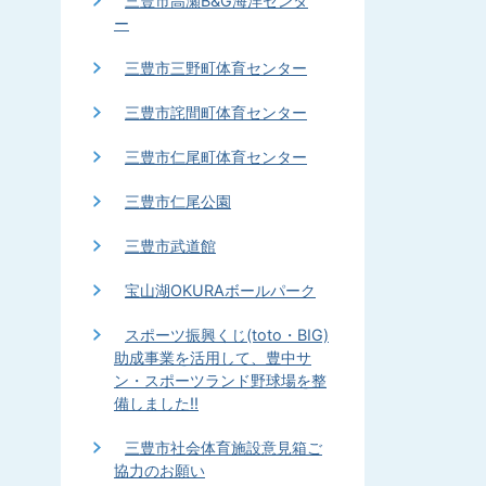
三豊市高瀬B&G海洋センタ
ー
三豊市三野町体育センター
三豊市詫間町体育センター
三豊市仁尾町体育センター
三豊市仁尾公園
三豊市武道館
宝山湖OKURAボールパーク
スポーツ振興くじ(toto・BIG)
助成事業を活用して、豊中サ
ン・スポーツランド野球場を整
備しました!!
三豊市社会体育施設意見箱ご
協力のお願い