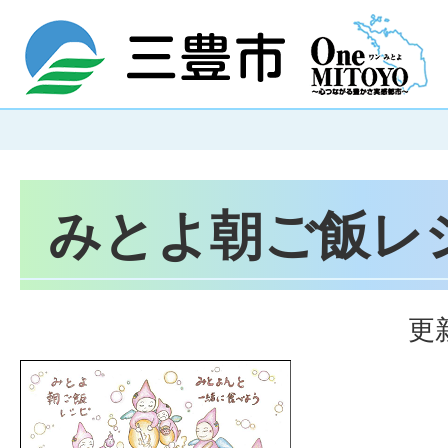
みとよ朝ご飯レ
更