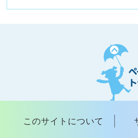
ペ
ー
ジ
ト
ッ
プ
このサイトについて
へ