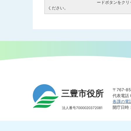
ードボタンをクリ
ください。
〒767-
三豊市役所
代表電話 0
各課の電
開庁日時
法人番号7000020372081