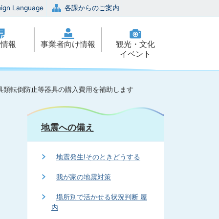
eign Language
各課からのご案内
政情報
事業者向け情報
観光・文化
イベント
具類転倒防止等器具の購入費用を補助します
地震への備え
地震発生!そのときどうする
我が家の地震対策
場所別で活かせる状況判断 屋
内