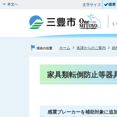
本文へ
文字サイズ
く
ホーム
各課からのご案内
総
現在の位置
家具類転倒防止等器
感震ブレーカーを補助対象に追