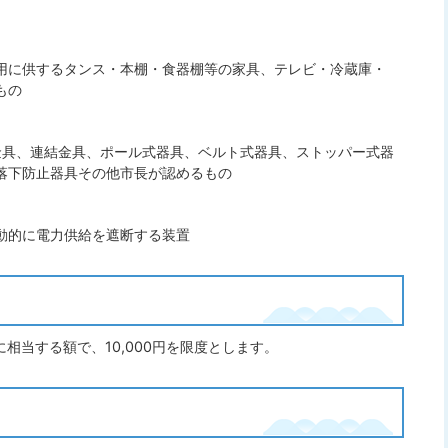
用に供するタンス・本棚・食器棚等の家具、テレビ・冷蔵庫・
もの
金具、連結金具、ポール式器具、ベルト式器具、ストッパー式器
落下防止器具その他市長が認めるもの
動的に電力供給を遮断する装置
に相当する額で、10,000円を限度とします。