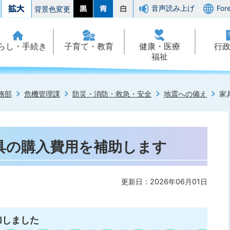
音声読み上げ
For
背景色変更
らし・手続き
子育て・教育
健康・医療
行
福祉
務部
危機管理課
防災・消防・救急・安全
地震への備え
家
具の購入費用を補助します
更新日：2026年06月01日
加しました