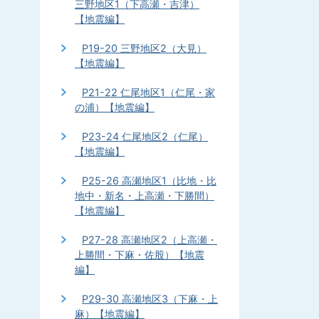
三野地区1（下高瀬・吉津）
【地震編】
P19-20 三野地区2（大見）
【地震編】
P21-22 仁尾地区1（仁尾・家
の浦）【地震編】
P23-24 仁尾地区2（仁尾）
【地震編】
P25-26 高瀬地区1（比地・比
地中・新名・上高瀬・下勝間）
【地震編】
P27-28 高瀬地区2（上高瀬・
上勝間・下麻・佐股）【地震
編】
P29-30 高瀬地区3（下麻・上
麻）【地震編】