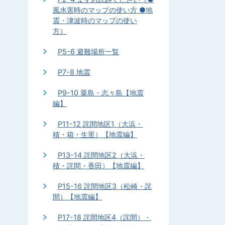
風水害時のマップの使い方 ●地
震・津波時のマップの使い
方）
P5-6 避難場所一覧
P7-8 地震
P9-10 粟島・志々島【地震
編】
P11-12 詫間地区1（大浜・
積・箱・生里）【地震編】
P13-14 詫間地区2（大浜・
積・詫間・香田）【地震編】
P15-16 詫間地区3（松崎・詫
間）【地震編】
P17-18 詫間地区4（詫間）・