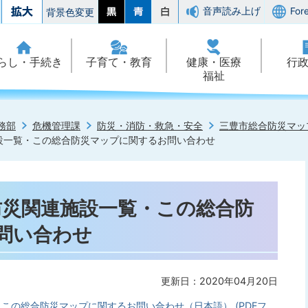
音声読み上げ
For
背景色変更
らし・手続き
子育て・教育
健康・医療
行
福祉
務部
危機管理課
防災・消防・救急・安全
三豊市総合防災マッ
施設一覧・この総合防災マップに関するお問い合わせ
・防災関連施設一覧・この総合防
問い合わせ
更新日：2020年04月20日
・この総合防災マップに関するお問い合わせ（日本語） (PDFフ