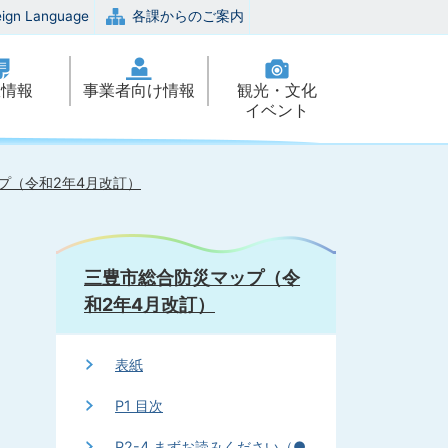
eign Language
各課からのご案内
政情報
事業者向け情報
観光・文化
イベント
プ（令和2年4月改訂）
三豊市総合防災マップ（令
和2年4月改訂）
表紙
P1 目次
P2-4 まずお読みください（●