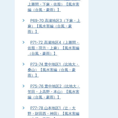
上勝間・下麻・佐股）【風水害
編（台風・豪雨）】
P69-70 高瀬地区3（下麻・上
麻）【風水害編（台風・豪
雨）】
P71-72 高瀬地区4（上勝間・
佐股・羽方・上麻）【風水害編
（台風・豪雨）】
P73-74 豊中地区1（比地大・
桑山）【風水害編（台風・豪
雨）】
P75-76 豊中地区2（比地大・
笠田・上高野・本山）【風水害
編（台風・豪雨）】
P77-78 山本地区1（辻・大
野・財田西・神田）【風水害編