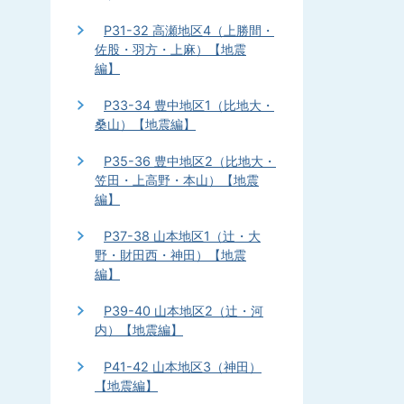
P31-32 高瀬地区4（上勝間・
佐股・羽方・上麻）【地震
編】
P33-34 豊中地区1（比地大・
桑山）【地震編】
P35-36 豊中地区2（比地大・
笠田・上高野・本山）【地震
編】
P37-38 山本地区1（辻・大
野・財田西・神田）【地震
編】
P39-40 山本地区2（辻・河
内）【地震編】
P41-42 山本地区3（神田）
【地震編】