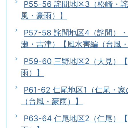
P55-56 詫間地区3（松崎
風・豪雨）】
P57-58 詫間地区4（詫間）
瀬・吉津）【風水害編（台風
P59-60 三野地区2（大見
雨）】
P61-62 仁尾地区1（仁尾
（台風・豪雨）】
P63-64 仁尾地区2（仁尾