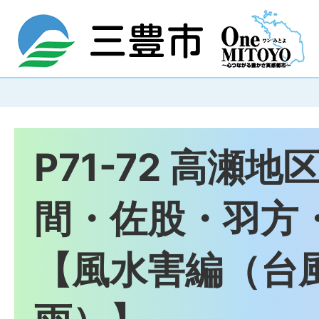
P71-72 高瀬地
間・佐股・羽方
【風水害編（台