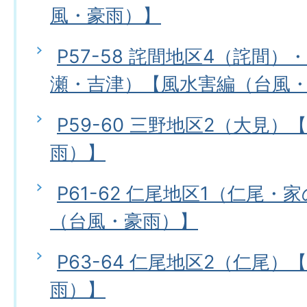
風・豪雨）】
P57-58 詫間地区4（詫間）
瀬・吉津）【風水害編（台風
P59-60 三野地区2（大見
雨）】
P61-62 仁尾地区1（仁尾
（台風・豪雨）】
P63-64 仁尾地区2（仁尾
雨）】