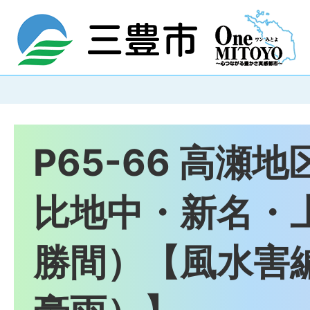
P65-66 高瀬
比地中・新名・
勝間）【風水害