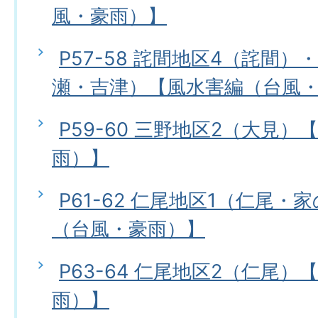
風・豪雨）】
P57-58 詫間地区4（詫間）
瀬・吉津）【風水害編（台風
P59-60 三野地区2（大見
雨）】
P61-62 仁尾地区1（仁尾
（台風・豪雨）】
P63-64 仁尾地区2（仁尾
雨）】