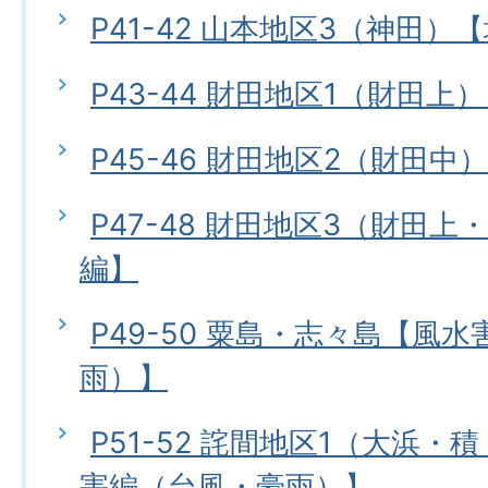
P41-42 山本地区3（神田）
P43-44 財田地区1（財田上
P45-46 財田地区2（財田中
P47-48 財田地区3（財田
編】
P49-50 粟島・志々島【風
雨）】
P51-52 詫間地区1（大浜
害編（台風・豪雨）】