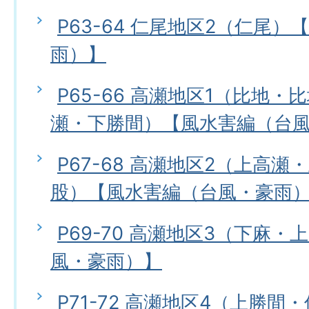
P63-64 仁尾地区2（仁尾
雨）】
P65-66 高瀬地区1（比地
瀬・下勝間）【風水害編（台
P67-68 高瀬地区2（上高
股）【風水害編（台風・豪雨
P69-70 高瀬地区3（下麻
風・豪雨）】
P71-72 高瀬地区4（上勝