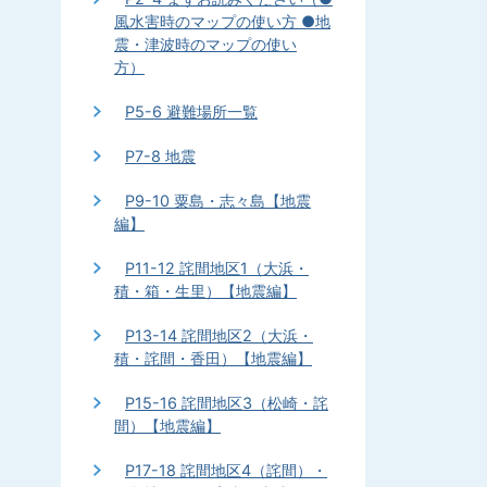
風水害時のマップの使い方 ●地
震・津波時のマップの使い
方）
P5-6 避難場所一覧
P7-8 地震
P9-10 粟島・志々島【地震
編】
P11-12 詫間地区1（大浜・
積・箱・生里）【地震編】
P13-14 詫間地区2（大浜・
積・詫間・香田）【地震編】
P15-16 詫間地区3（松崎・詫
間）【地震編】
P17-18 詫間地区4（詫間）・