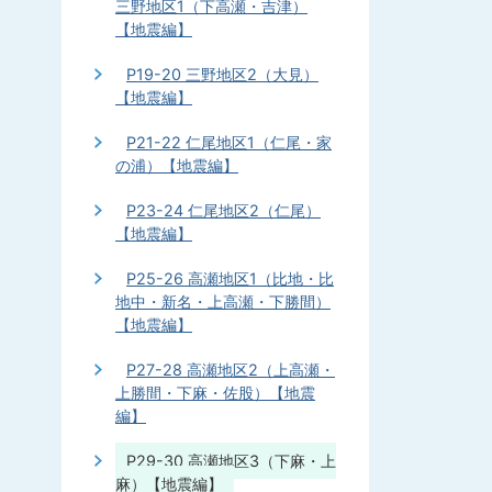
三野地区1（下高瀬・吉津）
【地震編】
P19-20 三野地区2（大見）
【地震編】
P21-22 仁尾地区1（仁尾・家
の浦）【地震編】
P23-24 仁尾地区2（仁尾）
【地震編】
P25-26 高瀬地区1（比地・比
地中・新名・上高瀬・下勝間）
【地震編】
P27-28 高瀬地区2（上高瀬・
上勝間・下麻・佐股）【地震
編】
P29-30 高瀬地区3（下麻・上
麻）【地震編】