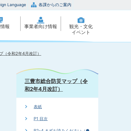
eign Language
各課からのご案内
政情報
事業者向け情報
観光・文化
イベント
プ（令和2年4月改訂）
三豊市総合防災マップ（令
和2年4月改訂）
表紙
P1 目次
P2-4 まずお読みください（●