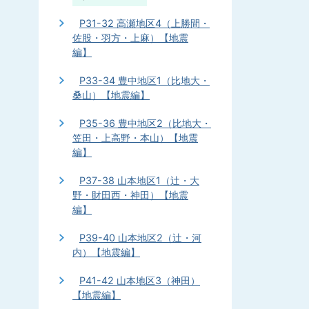
P31-32 高瀬地区4（上勝間・
佐股・羽方・上麻）【地震
編】
P33-34 豊中地区1（比地大・
桑山）【地震編】
P35-36 豊中地区2（比地大・
笠田・上高野・本山）【地震
編】
P37-38 山本地区1（辻・大
野・財田西・神田）【地震
編】
P39-40 山本地区2（辻・河
内）【地震編】
P41-42 山本地区3（神田）
【地震編】