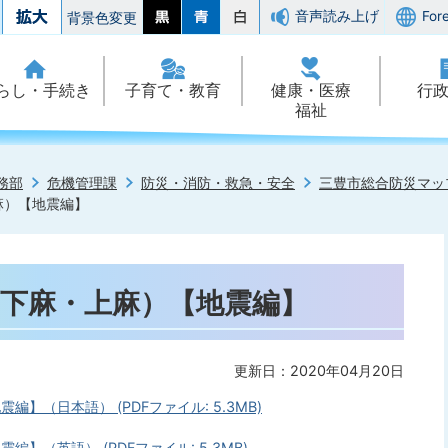
音声読み上げ
For
背景色変更
らし・手続き
子育て・教育
健康・医療
行
福祉
務部
危機管理課
防災・消防・救急・安全
三豊市総合防災マッ
上麻）【地震編】
3（下麻・上麻）【地震編】
更新日：2020年04月20日
編】（日本語） (PDFファイル: 5.3MB)
編】（英語） (PDFファイル: 5.3MB)