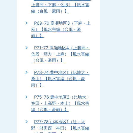
上勝間・下麻・佐股）【風水害
編（台風・豪雨）】
P69-70 高瀬地区3（下麻・上
麻）【風水害編（台風・豪
雨）】
P71-72 高瀬地区4（上勝間・
佐股・羽方・上麻）【風水害編
（台風・豪雨）】
P73-74 豊中地区1（比地大・
桑山）【風水害編（台風・豪
雨）】
P75-76 豊中地区2（比地大・
笠田・上高野・本山）【風水害
編（台風・豪雨）】
P77-78 山本地区1（辻・大
野・財田西・神田）【風水害編