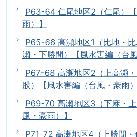
P63-64 仁尾地区2（仁尾
雨）】
P65-66 高瀬地区1（比地
瀬・下勝間）【風水害編（台
P67-68 高瀬地区2（上高
股）【風水害編（台風・豪雨
P69-70 高瀬地区3（下麻
風・豪雨）】
P71-72 高瀬地区4（上勝