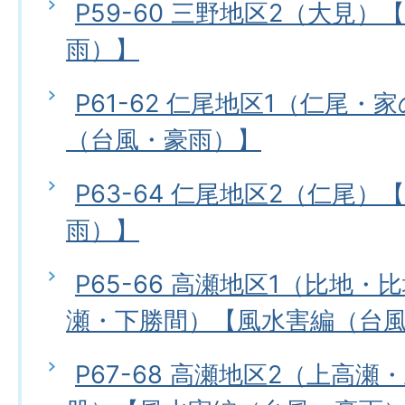
P59-60 三野地区2（大見
雨）】
P61-62 仁尾地区1（仁尾
（台風・豪雨）】
P63-64 仁尾地区2（仁尾
雨）】
P65-66 高瀬地区1（比地
瀬・下勝間）【風水害編（台
P67-68 高瀬地区2（上高