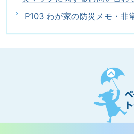
P103 わが家の防災メモ・
ペ
ー
ジ
ト
ッ
プ