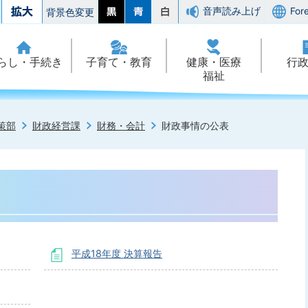
音声読み上げ
For
背景色変更
らし・手続き
子育て・教育
健康・医療
行
福祉
策部
財政経営課
財務・会計
財政事情の公表
平成18年度 決算報告