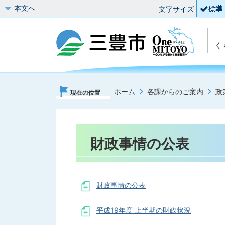
本文へ
文字サイズ
く
ホーム
各課からのご案内
政
現在の位置
財政事情の公表
財政事情の公表
平成19年度 上半期の財政状況