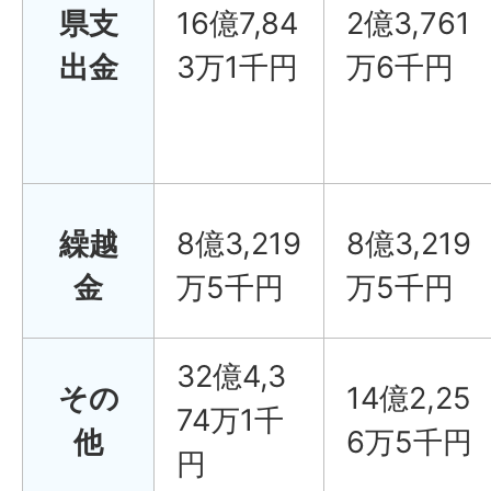
県支
16億7,84
2億3,761
出金
3万1千円
万6千円
繰越
8億3,219
8億3,219
金
万5千円
万5千円
32億4,3
その
14億2,25
74万1千
他
6万5千円
円