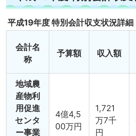
平成19年度 特別会計収支状況詳細
会計名
予算額
収入額
称
地域農
産物利
用促進
1,721
4億4,5
センタ
万7千
00万円
ー事業
円