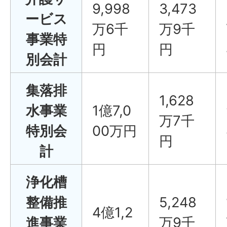
9,998
3,473
ービス
万6千
万9千
事業特
円
円
別会計
集落排
1,628
水事業
1億7,0
万7千
特別会
00万円
円
計
浄化槽
整備推
5,248
4億1,2
進事業
万9千