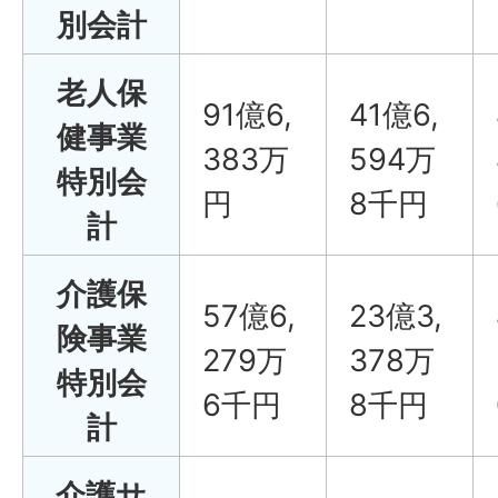
別会計
老人保
91億6,
41億6,
健事業
383万
594万
特別会
円
8千円
計
介護保
57億6,
23億3,
険事業
279万
378万
特別会
6千円
8千円
計
介護サ