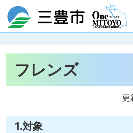
フレンズ
更
1.対象