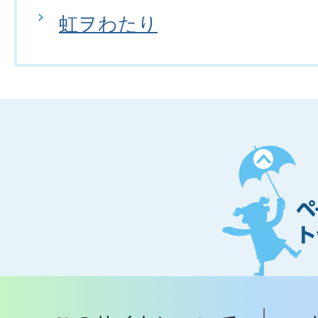
虹ヲわたり
ペ
ー
ジ
ト
ッ
プ