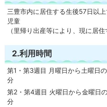
三豊市内に居住する生後57日以
児童
（里帰り出産等により、現に居住
2.利用時間
第1・第3週目 月曜日から土曜日の8
分
第2・第4週目 火曜日から金曜日の
分