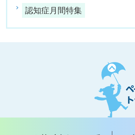
認知症月間特集
ペ
ー
ジ
ト
ッ
プ