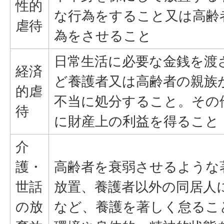
性的
な行為をすること又は高齢
虐待
為をさせること
日常生活に必要な金銭を渡
経済
ど養護者又は高齢者の親族
的虐
不当に処分すること。その
待
に財産上の利益を得ること
介
護・
高齢者を衰弱させるような
世話
放置、養護者以外の同居人
の放
など、養護を著しく怠るこ