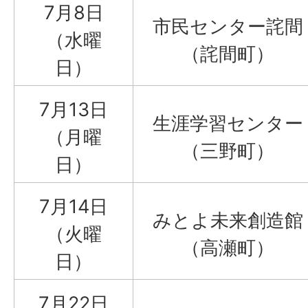
7月8日
市民センター詫間
（水曜
（詫間町）
日）
7月13日
生涯学習センター
（月曜
（三野町）
日）
7月14日
みとよ未来創造館
（火曜
（高瀬町）
日）
7月22日