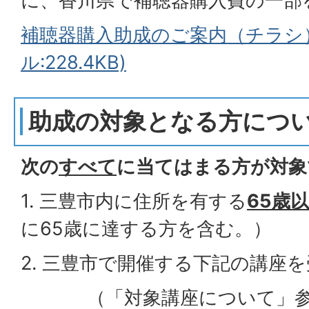
に、香川県で補聴器購入費の一部
補聴器購入助成のご案内（チラシ）
ル:228.4KB)
助成の対象となる方につ
次の
すべて
に当てはまる方が対象
1. 三豊市内に住所を有する
65歳
に65歳に達する方を含む。）
2. 三豊市で開催する下記の講座
（「対象講座について」参