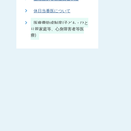
休日当番医について
医療費助成制度(子ども・ひと
り親家庭等、心身障害者等医
療)