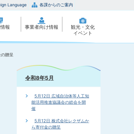
eign Language
各課からのご案内
政情報
事業者向け情報
観光・文化
イベント
金の贈呈
令和8年5月
5月12日 広域自治体等人工知
能活用推進協議会の総会を開
催
5月12日 株式会社レクザムか
ら寄付金の贈呈