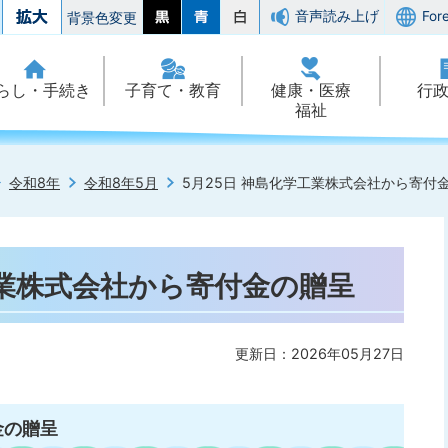
音声読み上げ
For
背景色変更
らし・手続き
子育て・教育
健康・医療
行
福祉
令和8年
令和8年5月
5月25日 神島化学工業株式会社から寄付
工業株式会社から寄付金の贈呈
更新日：2026年05月27日
金の贈呈