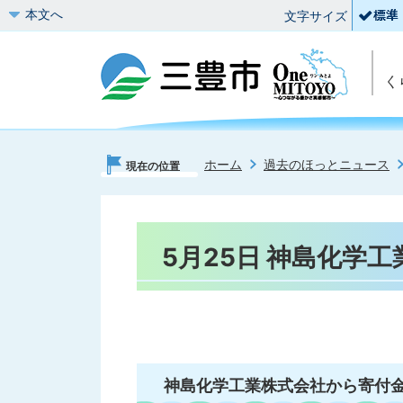
本文へ
文字サイズ
く
ホーム
過去のほっとニュース
現在の位置
5月25日 神島化学
神島化学工業株式会社から寄付