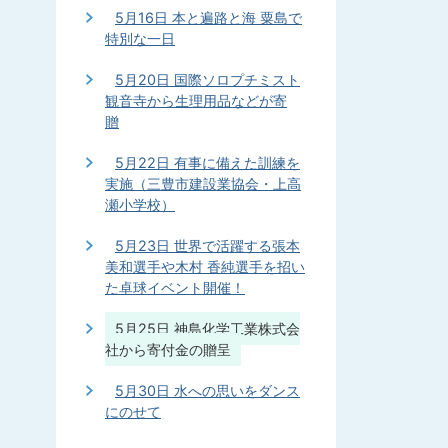
5月16日 本と遍路と海 粟島で
特別な一日
5月20日 国際ソロプチミスト
観音寺から生理用品などが寄
贈
5月22日 有事に備えた訓練を
実施（三豊市建設業協会・上高
瀬小学校）
5月23日 世界で活躍する張本
美和選手や木村 香純選手を招い
た卓球イベント開催！
5月25日 神島化学工業株式会
社から寄付金の贈呈
5月30日 水への思いをダンス
にのせて