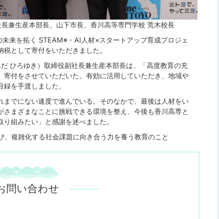
社長兼生産本部長、山下市長、香川高等専門学校 荒木校長
未来を拓く STEAM※・AI人材×スタートアップ育成プロジェ
納税として寄付をいただきました。
みだ ひろゆき）取締役副社長兼生産本部長は、「高度教育の充
、寄付をさせていただいた。有効に活用していただき、地域や
目録を手渡しました。
これまでにない速度で進んでいる。そのなかで、最後は人材をい
がさまざまなことに挑戦できる環境を整え、今後も香川高専と
取り組みたい」と感謝を述べました。
学び、複雑化する社会課題に向き合う力を養う教育のこと
お問い合わせ