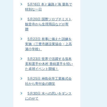
5月16日 本と遍路と海 粟島で
特別な一日
5月20日 国際ソロプチミスト
観音寺から生理用品などが寄
贈
5月22日 有事に備えた訓練を
実施（三豊市建設業協会・上高
瀬小学校）
5月23日 世界で活躍する張本
美和選手や木村 香純選手を招い
た卓球イベント開催！
5月25日 神島化学工業株式会
社から寄付金の贈呈
5月30日 水への思いをダンス
にのせて