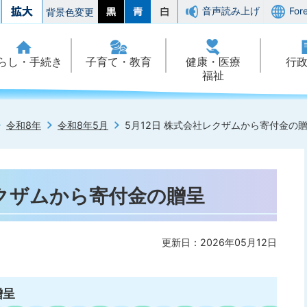
音声読み上げ
For
背景色変更
らし・手続き
子育て・教育
健康・医療
行
福祉
令和8年
令和8年5月
5月12日 株式会社レクザムから寄付金の
レクザムから寄付金の贈呈
更新日：2026年05月12日
贈呈