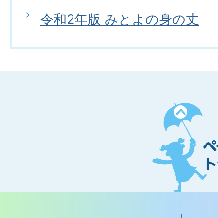
令和2年版 みとよの身の丈
ペ
ー
ジ
ト
ッ
プ