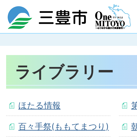
ライブラリー
ほたる情報
百々手祭(ももてまつり)