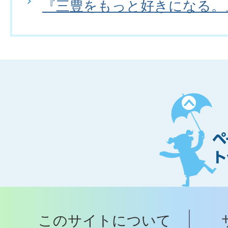
『三豊をもっと好きになる。
ペ
ー
ジ
ト
ッ
プ
このサイトについて
へ