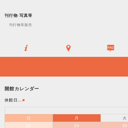
刊行物·写真等
刊行物等販売
開館カレンダー
休館日…
■
日
月
火
28
29
30