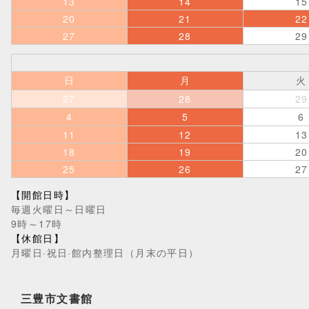
13
14
15
20
21
22
27
28
29
日
月
火
27
28
29
4
5
6
11
12
13
18
19
20
25
26
27
【開館日時】
毎週火曜日～日曜日
9時～17時
【休館日】
月曜日·祝日·館内整理日（月末の平日）
三豊市文書館