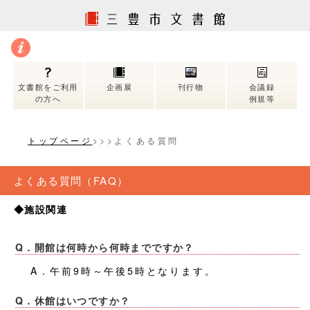
文書館をご利用
企画展
刊行物
会議録
の方へ
例規等
トップページ
>>>よくある質問
よくある質問（FAQ）
◆施設関連
Q．開館は何時から何時までですか？
A．午前9時～午後5時となります。
Q．休館はいつですか？