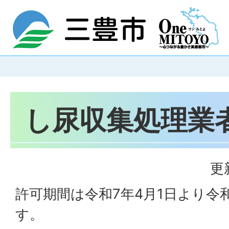
し尿収集処理業
更
許可期間は令和7年4月1日より令和
す。