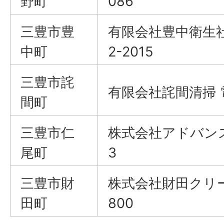
野町
086
三豊市豊
有限会社豊中衛生社（
中町
2-2015
三豊市詫
有限会社詫間清掃 電話
間町
三豊市仁
株式会社アドバンス 電
尾町
3
三豊市財
株式会社財田クリーン
田町
800