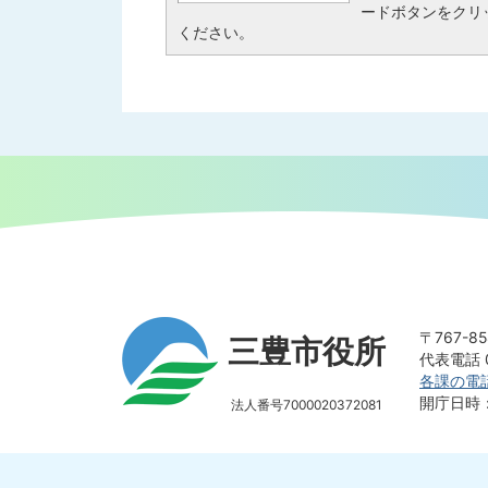
ードボタンをクリ
ください。
〒767-
三豊市役所
代表電話 0
各課の電
開庁日時
法人番号7000020372081