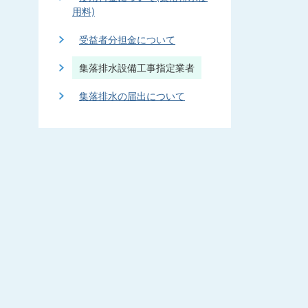
用料)
受益者分担金について
集落排水設備工事指定業者
集落排水の届出について