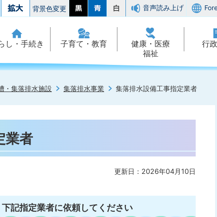
音声読み上げ
For
背景色変更
らし・手続き
子育て・教育
健康・医療
行
福祉
槽・集落排水施設
集落排水事業
集落排水設備工事指定業者
定業者
更新日：2026年04月10日
、下記指定業者に依頼してください