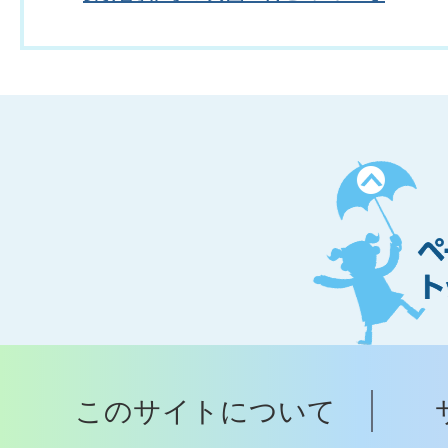
ペ
ー
ジ
ト
ッ
プ
このサイトについて
へ