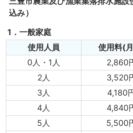
三豊市農業及び漁業集落排水施設
込み）
1．一般家庭
使用人員
使用料(月
0人・1人
2,860
2人
3,520
3人
4,180
4人
4,840
5人
5,500