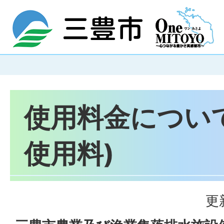
使用料金につい
使用料)
更