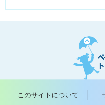
ペ
ー
ジ
ト
ッ
プ
このサイトについて
へ