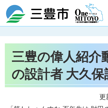
三豊の偉人紹介
の設計者 大久保
更