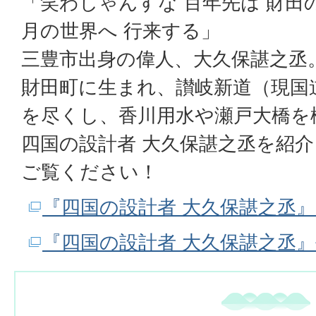
「笑わしゃんすな 百年先は 財田
月の世界へ 行来する」
三豊市出身の偉人、大久保諶之丞
財田町に生まれ、讃岐新道（現国道
を尽くし、香川用水や瀬戸大橋を
四国の設計者 大久保諶之丞を紹介
ご覧ください！
『四国の設計者 大久保諶之丞
『四国の設計者 大久保諶之丞