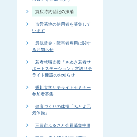
買戻特約登記の抹消
市営墓地の使用者を募集して
います
最低賃金・障害者雇用に関す
るお知らせ
若者就職支援「さぬき若者サ
ポートステーション」常設サテ
ライト開設のお知らせ
香川大学サテライトセミナー
参加者募集
健康づくりの体操「みとよ元
気体操」
三豊市ふるさと会員募集中!!!