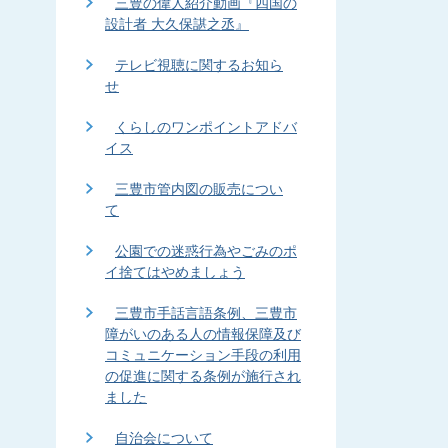
三豊の偉人紹介動画『四国の
設計者 大久保諶之丞』
テレビ視聴に関するお知ら
せ
くらしのワンポイントアドバ
イス
三豊市管内図の販売につい
て
公園での迷惑行為やごみのポ
イ捨てはやめましょう
三豊市手話言語条例、三豊市
障がいのある人の情報保障及び
コミュニケーション手段の利用
の促進に関する条例が施行され
ました
自治会について