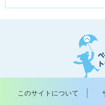
ペ
ー
ジ
ト
ッ
プ
このサイトについて
へ