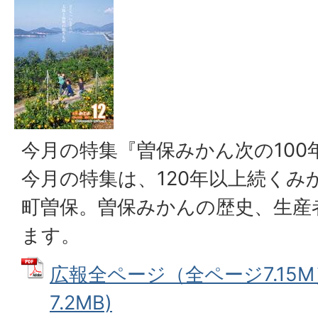
今月の特集『曽保みかん次の100
今月の特集は、120年以上続くみ
町曽保。曽保みかんの歴史、生産
ます。
広報全ページ（全ページ7.15M）
7.2MB)