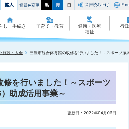
音声読み上げ
For
背景色変更
らし・手続き
子育て・教育
健康・医療
行
福祉
ツ施設・大会
三豊市総合体育館の改修を行いました！～スポーツ振興く
改修を行いました！～スポーツ
IG）助成活用事業～
更新日：2022年04月06日