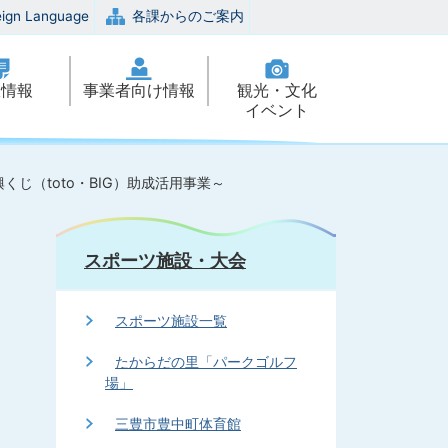
eign Language
各課からのご案内
政情報
事業者向け情報
観光・文化
イベント
じ（toto・BIG）助成活用事業～
スポーツ施設・大会
スポーツ施設一覧
たからだの里「パークゴルフ
場」
三豊市豊中町体育館