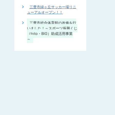
三豊市緑ヶ丘サッカー場リニ
ューアルオープン！！
三豊市総合体育館の改修を行
いました！～スポーツ振興くじ
（toto・BIG）助成活用事業
～