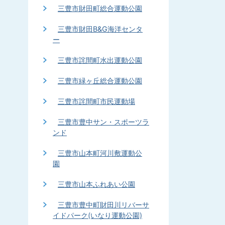
三豊市財田町総合運動公園
三豊市財田B&G海洋センタ
ー
三豊市詫間町水出運動公園
三豊市緑ヶ丘総合運動公園
三豊市詫間町市民運動場
三豊市豊中サン・スポーツラ
ンド
三豊市山本町河川敷運動公
園
三豊市山本ふれあい公園
三豊市豊中町財田川リバーサ
イドパーク(いなり運動公園)