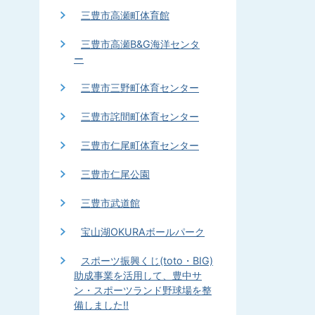
三豊市高瀬町体育館
三豊市高瀬B&G海洋センタ
ー
三豊市三野町体育センター
三豊市詫間町体育センター
三豊市仁尾町体育センター
三豊市仁尾公園
三豊市武道館
宝山湖OKURAボールパーク
スポーツ振興くじ(toto・BIG)
助成事業を活用して、豊中サ
ン・スポーツランド野球場を整
備しました!!