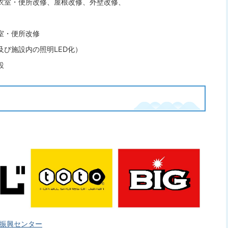
衣室・便所改修、屋根改修、外壁改修、
室・便所改修
び施設内の照明LED化）
設
ーツ振興センター