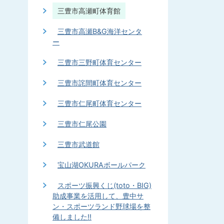
三豊市高瀬町体育館
三豊市高瀬B&G海洋センタ
ー
三豊市三野町体育センター
三豊市詫間町体育センター
三豊市仁尾町体育センター
三豊市仁尾公園
三豊市武道館
宝山湖OKURAボールパーク
スポーツ振興くじ(toto・BIG)
助成事業を活用して、豊中サ
ン・スポーツランド野球場を整
備しました!!