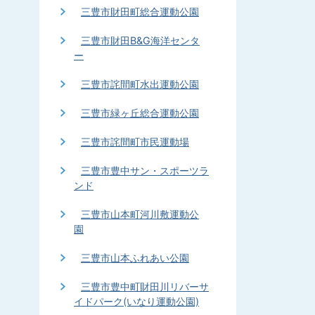
三豊市財田町総合運動公園
三豊市財田B&G海洋センタ
ー
三豊市詫間町水出運動公園
三豊市緑ヶ丘総合運動公園
三豊市詫間町市民運動場
三豊市豊中サン・スポーツラ
ンド
三豊市山本町河川敷運動公
園
三豊市山本ふれあい公園
三豊市豊中町財田川リバーサ
イドパーク(いなり運動公園)