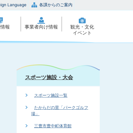
eign Language
各課からのご案内
政情報
事業者向け情報
観光・文化
イベント
スポーツ施設・大会
スポーツ施設一覧
たからだの里「パークゴルフ
場」
三豊市豊中町体育館