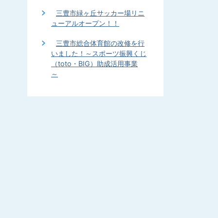
三豊市緑ヶ丘サッカー場リニ
ューアルオープン！！
三豊市総合体育館の改修を行
いました！～スポーツ振興くじ
（toto・BIG）助成活用事業
～