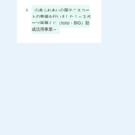
山本ふれあい公園テニスコー
トの整備を行いました！～スポ
ーツ振興くじ（toto・BIG）助
成活用事業～