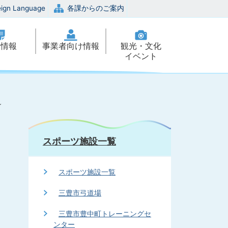
eign Language
各課からのご案内
政情報
事業者向け情報
観光・文化
イベント
～
スポーツ施設一覧
スポーツ施設一覧
三豊市弓道場
三豊市豊中町トレーニングセ
ンター