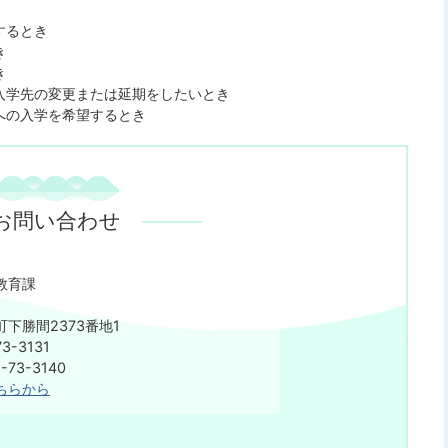
するとき
き
き
入学先の変更または延期をしたいとき
への入学を希望するとき
お問い合わせ
教育課
下勝間2373番地1
3-3131
73-3140
ちらから