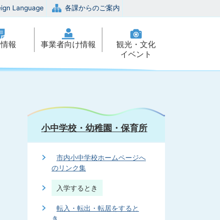
eign Language
各課からのご案内
政情報
事業者向け情報
観光・文化
イベント
小中学校・幼稚園・保育所
市内小中学校ホームページへ
のリンク集
入学するとき
転入・転出・転居をすると
き