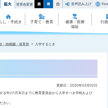
音声読み上げ
For
背景色変更
らし・手続き
子育て・教育
健康・医療
行
福祉
校・幼稚園・保育所
入学するとき
更新日：2020年03月02日
する年の1月末日までに教育委員会から入学すべき学校および
。
ださい。