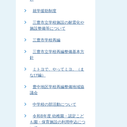
就学援助制度
三豊市立学校施設の耐震化や
施設整備等について
三豊市学校再編
三豊市立学校再編整備基本方
針
ミトヨで、やってミヨ。（ま
なび編）
豊中地区学校再編整備地域協
議会
中学校の部活動について
令和8年度 幼稚園・認定こど
も園・保育施設の利用申込につ