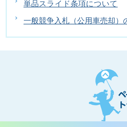
単品スライド条項について
一般競争入札（公用車売却）
ペ
ー
ジ
ト
ッ