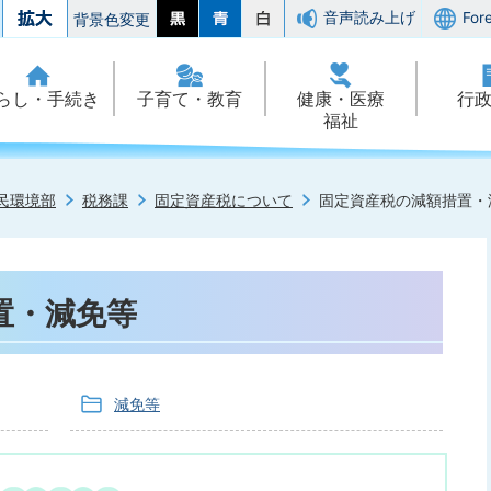
音声読み上げ
For
背景色変更
らし・手続き
子育て・教育
健康・医療
行
福祉
民環境部
税務課
固定資産税について
固定資産税の減額措置・
置・減免等
減免等