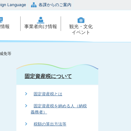
eign Language
各課からのご案内
政情報
事業者向け情報
観光・文化
イベント
減免等
固定資産税について
固定資産税とは
固定資産税を納める人（納税
義務者）
税額の算出方法等