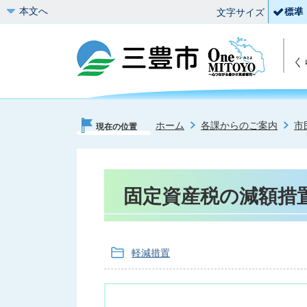
本文へ
文字サイズ
く
ホーム
各課からのご案内
市
現在の位置
固定資産税の減額措
軽減措置