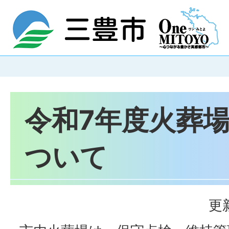
令和7年度火葬
ついて
更