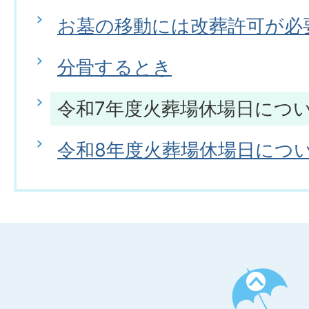
お墓の移動には改葬許可が必
分骨するとき
令和7年度火葬場休場日につ
令和8年度火葬場休場日につ
ペ