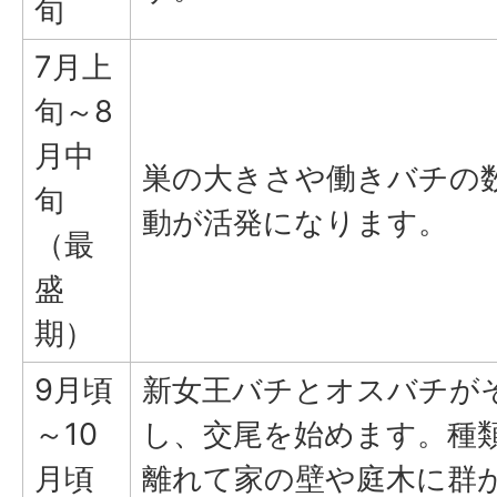
旬
7月上
旬～8
月中
巣の大きさや働きバチの
旬
動が活発になります。
（最
盛
期）
9月頃
新女王バチとオスバチが
～10
し、交尾を始めます。種
月頃
離れて家の壁や庭木に群