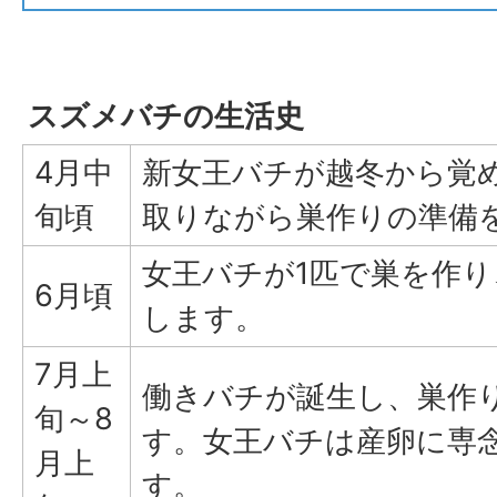
スズメバチの生活史
4月中
新女王バチが越冬から覚
旬頃
取りながら巣作りの準備
女王バチが1匹で巣を作
6月頃
します。
7月上
働きバチが誕生し、巣作
旬～8
す。女王バチは産卵に専
月上
す。